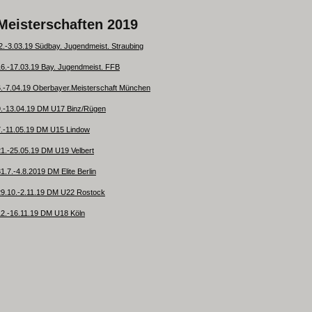
Meisterschaften 2019
2.-3.03.19 Südbay. Jugendmeist. Straubing
16.-17.03.19 Bay. Jugendmeist. FFB
6.-7.04.19 Oberbayer.Meisterschaft München
9.-13.04.19 DM U17 Binz/Rügen
7.-11.05.19 DM U15 Lindow
21.-25.05.19 DM U19 Velbert
1.7.-4.8.2019 DM Elite Berlin
29.10.-2.11.19 DM U22 Rostock
12.-16.11.19 DM U18 Köln