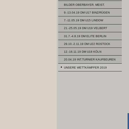
BILDER OBERBAYER. MEIST.
9.-13.04.19 DM U17 BINZ/RÜGEN
7.-11.05.19 DM U15 LINDOW
21.-25.05.19 DM U19 VELBERT
31.7.-4.8.19 DM ELITE BERLIN
29.10.-2.11.19 DM U22 ROSTOCK
12.-16.11.19 DM U18 KÖLN
20.04.19 INT.TURNIER KAUFBEUREN
UNSERE WETTKÄMPFER 2019