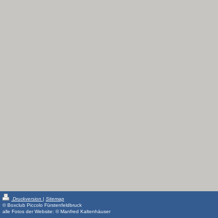
Druckversion
|
Sitemap
© Boxclub Piccolo Fürstenfeldbruck
alle Fotos der Website: © Manfred Kaltenhäuser