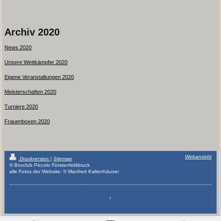
Archiv 2020
News 2020
Unsere Wettkämpfer 2020
Eigene Veranstaltungen 2020
Meisterschaften 2020
Turniere 2020
Frauenboxen 2020
Webansicht
Druckversion
|
Sitemap
© Boxclub Piccolo Fürstenfeldbruck
alle Fotos der Website: © Manfred Kaltenhäuser
↑