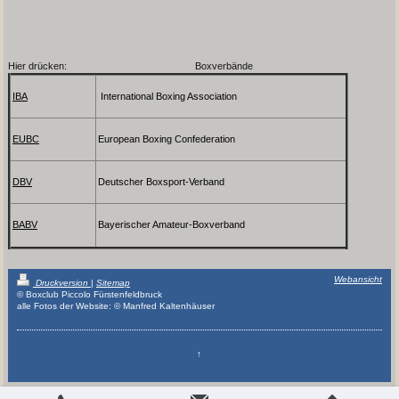
Hier drücken: Boxverbände
IBA
International Boxing Association
EUBC
European Boxing Confederation
DBV
Deutscher Boxsport-Verband
BABV
Bayerischer Amateur-Boxverband
Webansicht
Druckversion
|
Sitemap
© Boxclub Piccolo Fürstenfeldbruck
alle Fotos der Website: © Manfred Kaltenhäuser
↑