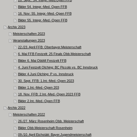
28. Sept.: 54. Integr.-Med.Open FFB
Bilder 54. Integr.-Med. Open FFB
16. Nov: 55. Integr.-Med.-Open FFB
Bilder 55. Integr.-Med.-Open FFB
Archiv 2023
Meisterschaften 2023
Veranstaltungen 2023
22./23. April FFB: Oberbayer.Meisterschaft
6. Mai FFB Festzelt: 25 Finals Obb.Meisterschaft
Bilder 6. Mai ObbM Festzelt FFB
4. Juni Festzelt Olching: BC Piccolo vs. BC Innsbruck
Bilder 4.Juni Olching: P vs. Innsbruck
30. Sept. FFB: 1.Int.-Med.-Open 2023
Bilder 1.Int.-Med.-Open 203
18. Nov. FFB: 2.Int.-Med.-Open 2023 FFB
Bilder 2.Int.-Med.-Open FFB
Archiv 2022
Meisterschaften 2022
26./27. März Rosenheim Obb. Meisterschaft
Bilder Obb.Meisterschaft Rosenheim
09./10. April Eichstätt: Bayer.Jugendmeisterschaft