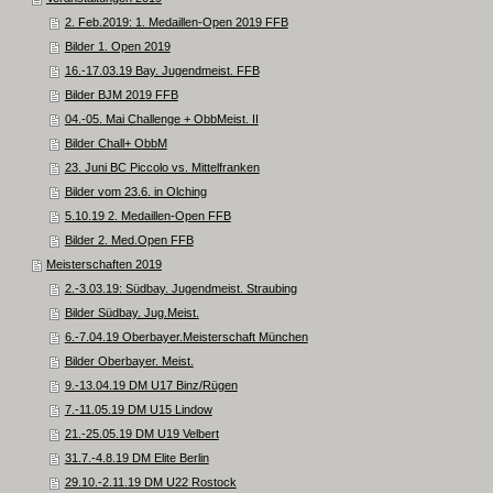
2. Feb.2019: 1. Medaillen-Open 2019 FFB
Bilder 1. Open 2019
16.-17.03.19 Bay. Jugendmeist. FFB
Bilder BJM 2019 FFB
04.-05. Mai Challenge + ObbMeist. II
Bilder Chall+ ObbM
23. Juni BC Piccolo vs. Mittelfranken
Bilder vom 23.6. in Olching
5.10.19 2. Medaillen-Open FFB
Bilder 2. Med.Open FFB
Meisterschaften 2019
2.-3.03.19: Südbay. Jugendmeist. Straubing
Bilder Südbay. Jug.Meist.
6.-7.04.19 Oberbayer.Meisterschaft München
Bilder Oberbayer. Meist.
9.-13.04.19 DM U17 Binz/Rügen
7.-11.05.19 DM U15 Lindow
21.-25.05.19 DM U19 Velbert
31.7.-4.8.19 DM Elite Berlin
29.10.-2.11.19 DM U22 Rostock