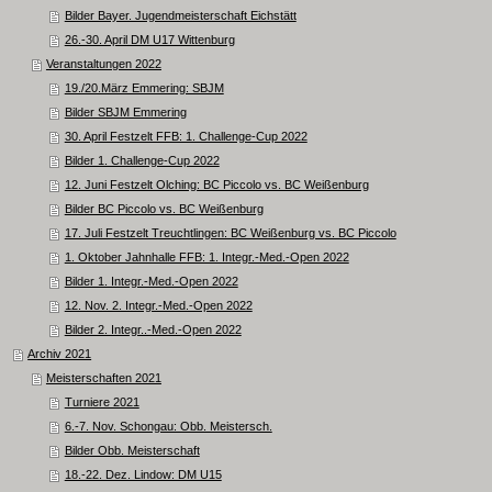
Bilder Bayer. Jugendmeisterschaft Eichstätt
26.-30. April DM U17 Wittenburg
Veranstaltungen 2022
19./20.März Emmering: SBJM
Bilder SBJM Emmering
30. April Festzelt FFB: 1. Challenge-Cup 2022
Bilder 1. Challenge-Cup 2022
12. Juni Festzelt Olching: BC Piccolo vs. BC Weißenburg
Bilder BC Piccolo vs. BC Weißenburg
17. Juli Festzelt Treuchtlingen: BC Weißenburg vs. BC Piccolo
1. Oktober Jahnhalle FFB: 1. Integr.-Med.-Open 2022
Bilder 1. Integr.-Med.-Open 2022
12. Nov. 2. Integr.-Med.-Open 2022
Bilder 2. Integr..-Med.-Open 2022
Archiv 2021
Meisterschaften 2021
Turniere 2021
6.-7. Nov. Schongau: Obb. Meistersch.
Bilder Obb. Meisterschaft
18.-22. Dez. Lindow: DM U15