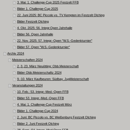
3. Mai: 1. Challenge-Cup 2025 Festzelt FFB
Bilder 1. Challenge-Cup 2025
22. Juni 2025: BC Piccolo vs. TV Kempten im Festzelt Olching
Bilder Festzelt Olching
4. Okt. 2025: 56. Integr.Open Jahnhalle
Bilder 56. Open Jahnhalle
22. Nov. 2025: 57. Integr.-Open "W.S.-Gedenkturnier"
Bilder 57. Open "W.S.-Gedenkturnier"
Archiv 2024
Meisterschaften 2024
2.,3.,23. März Neuötting: Obb.Meisterschaft
Bilder Obb.Meisterschaftz 2024
9.-10. März Kaufbeuren: Südbay. JugMeisterschaft
Veranstaltungen 2024
10. Feb.: 53. Integr.-Med.-Open FFB
Bilder 53. Integr.-Med.-Open FFB
4. Mai: 1. Challenge-Cup Festzelt Mörz
Bilder 1. Challenge-Cup 2024
2. Juni: BC Piccolo vs. BC Weißenburg Festzelt Olching
Bilder 2. Juni Festzelt Olching