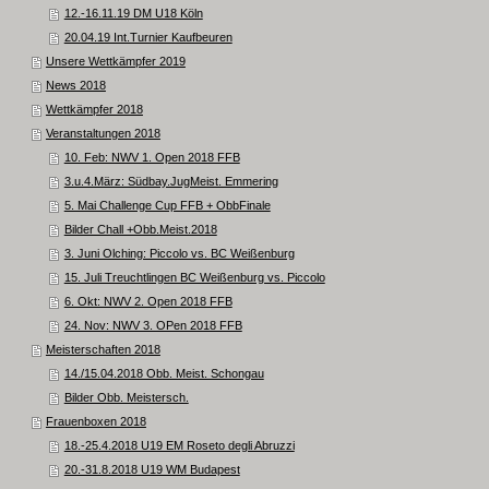
12.-16.11.19 DM U18 Köln
20.04.19 Int.Turnier Kaufbeuren
Unsere Wettkämpfer 2019
News 2018
Wettkämpfer 2018
Veranstaltungen 2018
10. Feb: NWV 1. Open 2018 FFB
3.u.4.März: Südbay.JugMeist. Emmering
5. Mai Challenge Cup FFB + ObbFinale
Bilder Chall +Obb.Meist.2018
3. Juni Olching: Piccolo vs. BC Weißenburg
15. Juli Treuchtlingen BC Weißenburg vs. Piccolo
6. Okt: NWV 2. Open 2018 FFB
24. Nov: NWV 3. OPen 2018 FFB
Meisterschaften 2018
14./15.04.2018 Obb. Meist. Schongau
Bilder Obb. Meistersch.
Frauenboxen 2018
18.-25.4.2018 U19 EM Roseto degli Abruzzi
20.-31.8.2018 U19 WM Budapest