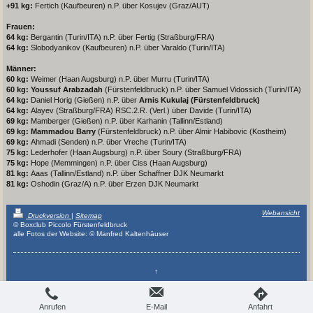
+91 kg:
Fertich (Kaufbeuren) n.P. über Kosujev (Graz/AUT)
Frauen:
64 kg:
Bergantin (Turin/ITA) n.P. über Fertig (Straßburg/FRA)
64 kg:
Slobodyanikov (Kaufbeuren) n.P. über Varaldo (Turin/ITA)
Männer:
60 kg:
Weimer (Haan Augsburg) n.P. über Murru (Turin/ITA)
60 kg: Youssuf Arabzadah
(Fürstenfeldbruck) n.P. über Samuel Vidossich (Turin/ITA)
64 kg:
Daniel Horig (Gießen) n.P. über
Arnis Kukulaj (Fürstenfeldbruck)
64 kg:
Alayev (Straßburg/FRA) RSC.2.R. (Verl.) über Davide (Turin/ITA)
69 kg:
Mamberger (Gießen) n.P. über Karhanin (Tallinn/Estland)
69 kg: Mammadou Barry
(Fürstenfeldbruck) n.P. über Almir Habibovic (Kostheim)
69 kg:
Ahmadi (Senden) n.P. über Vreche (Turin/ITA)
75 kg:
Lederhofer (Haan Augsburg) n.P. über Soury (Straßburg/FRA)
75 kg:
Hope (Memmingen) n.P. über Ciss (Haan Augsburg)
81 kg:
Aaas (Tallinn/Estland) n.P. über Schaffner DJK Neumarkt
81 kg:
Oshodin (Graz/A) n.P. über Erzen DJK Neumarkt
Webansicht
Druckversion
|
Sitemap
© Boxclub Piccolo Fürstenfeldbruck
alle Fotos der Website: © Manfred Kaltenhäuser
↑
Anrufen
E-Mail
Anfahrt