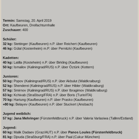
Termin:
Samstag, 20. April 2019
Ort:
Kaufbeuren, Dreifachturnhalle
Zuschauer:
400
Schüler:
32 kg:
Stettinger (Kaufbeuren) n.P. über Reichert (Kaufbeuren)
46 kg:
Gülal (Kostenheim) m.P. über Pernitzki (Kaufbeuren)
Kadetten:
40 kg:
Latilla (Kosteheim) n.P. über Birkling (Kaufbeuren)
50 kg:
Ismailov (Kaliningrad/RUS) n.P. über Öztürk (Kottern)
Junioren:
50 kg:
Popov (Kaliningrad/RUS) n.P. über Akbulut (Waldkraiburg)
52 kg:
Shenderei (Kaliningrad/RUS) n.P. über Hibler (Waldkraiburg)
57 kg:
Smirnov (Kaliningrad/RUS) n.P. über Ibragimov (Waldkraiburg)
63 kg:
Kchivab (Straßburg/FRA) n.P. über Boris (Turin/ITA)
70 kg:
Hartung (Kaufbeuren) n.P. über Prasko (Kaufbeuren)
+80 kg:
Belayev (Kaufbeuren) n.P. über Stuckert (Ansbach)
Jugend weiblich:
57 kg: Jana Mehringer
(Fürstenfeldbruck) n.P. über Valeria Varlasiwa (Tallinn/Estland)
Jugend:
60 kg:
Malik Dadaev (Graz/AUT) n.P. über
Panos Loules (Fürstenfeldbruck)
81 kg:
Djouda (Straßburg/FRA) n.P. über Paal (Cukur München)