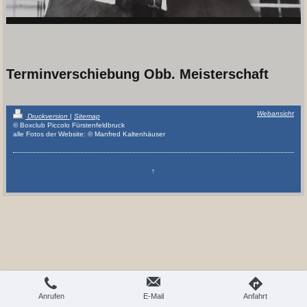
Terminverschiebung Obb. Meisterschaft
Webansicht
Druckversion
|
Sitemap
© Boxclub Piccolo Fürstenfeldbruck
alle Fotos der Website: © Manfred Kaltenhäuser
↑
Anrufen
E-Mail
Anfahrt