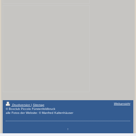
Webansicht
Druckversion
|
Sitemap
© Boxclub Piccolo Fürstenfeldbruck
alle Fotos der Website: © Manfred Kaltenhäuser
↑